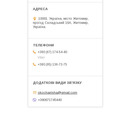
10001. Україна, місто Житомир,
проїзд Складський 16А, Житомир,
Україна
+380 (67) 174-54-40
Viber
+380 (95) 136-73-75
okochairisha@gmail.com
+380671745440