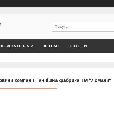
М
ОСТАВКА І ОПЛАТА
ПРО НАС
КОНТАКТИ
овини компанії Панчішна фабрика ТМ "Ломани"