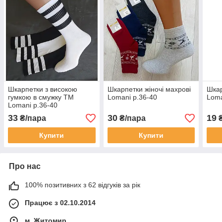
Шкарпетки з високою
Шкарпетки жіночі махрові
Шкар
гумкою в смужку ТМ
Lomani р.36-40
Loma
Lomani р.36-40
33
30
19
₴/пара
₴/пара
₴
Купити
Купити
Про нас
100% позитивних з 62 відгуків за рік
Працює з 02.10.2014
м. Житомир