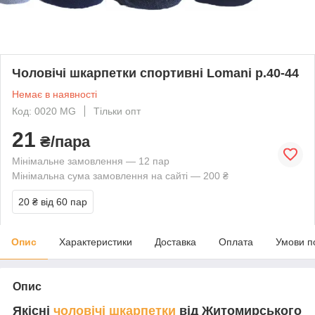
Чоловічі шкарпетки спортивні Lomani р.40-44
Немає в наявності
Код: 0020 MG
Тільки опт
21
₴/пара
Мінімальне замовлення — 12 пар
Мінімальна сума замовлення на сайті — 200 ₴
20 ₴
від 60 пар
Опис
Характеристики
Доставка
Оплата
Умови п
Опис
Якісні
чоловічі шкарпетки
від Житомирського