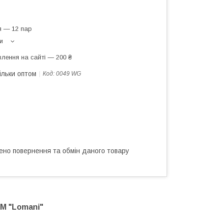
я — 12 пар
и
лення на сайті — 200 ₴
ільки оптом
Код:
0049 WG
ено повернення та обмін даного товару
ТМ "Lomani"