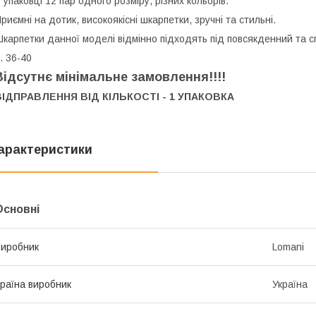
 упаковці 12 пар одного розміру, різних кольорів.
риємні на дотик, високоякісні шкарпетки, зручні та стильні.
карпетки данної моделі відмінно підходять під повсякденний та с
. 36-40
Відсутнє мінімальне замовлення!!!!
ВІДПРАВЛЕННЯ ВІД КІЛЬКОСТІ - 1 УПАКОВКА
арактеристики
Основні
иробник
Lomani
раїна виробник
Україна