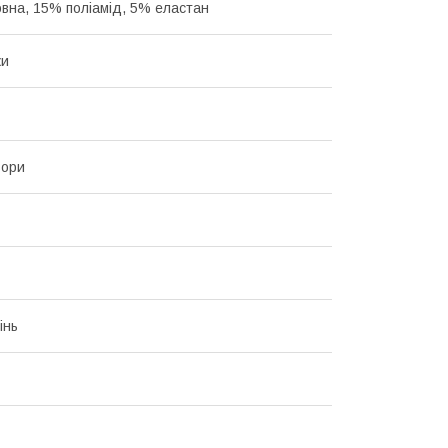
вна, 15% поліамід, 5% еластан
ки
ьори
інь