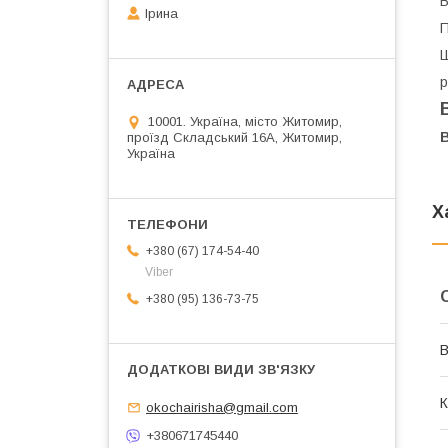
В
Ірина
П
Ш
р
10001. Україна, місто Житомир,
проїзд Складський 16А, Житомир,
Україна
Х
+380 (67) 174-54-40
Viber
+380 (95) 136-73-75
В
К
okochairisha@gmail.com
+380671745440