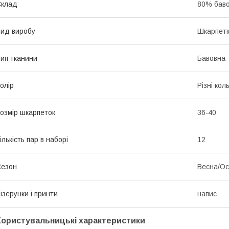
Склад
80% баво
ид виробу
Шкарпет
ип тканини
Бавовна
олір
Різні кол
озмір шкарпеток
36-40
ількість пар в наборі
12
Сезон
Весна/Ос
ізерунки і принти
напис
Користувальницькі характеристики