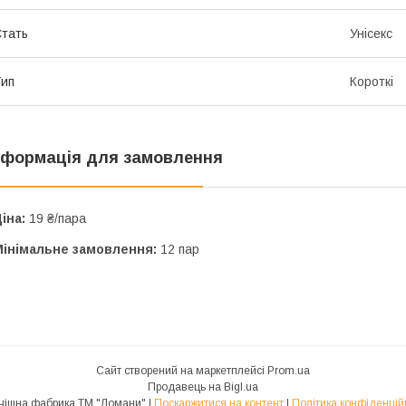
тать
Унісекс
ип
Короткі
нформація для замовлення
іна:
19 ₴/пара
Мінімальне замовлення:
12 пар
Сайт створений на маркетплейсі
Prom.ua
Продавець на Bigl.ua
Панчішна фабрика ТМ "Ломани" |
Поскаржитися на контент
|
Політика конфіденцій