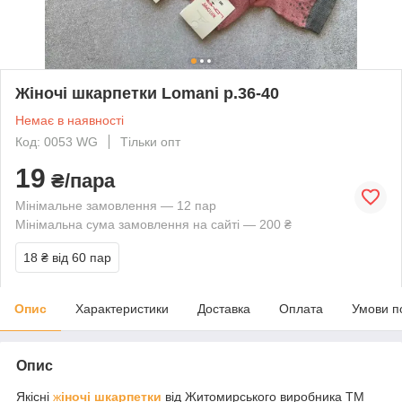
Жіночі шкарпетки Lomani р.36-40
Немає в наявності
Код: 0053 WG
Тільки опт
19
₴/пара
Мінімальне замовлення — 12 пар
Мінімальна сума замовлення на сайті — 200 ₴
18 ₴
від 60 пар
Опис
Характеристики
Доставка
Оплата
Умови п
Опис
Якісні
ж
іночі шкарпетки
від Житомирського виробника ТМ