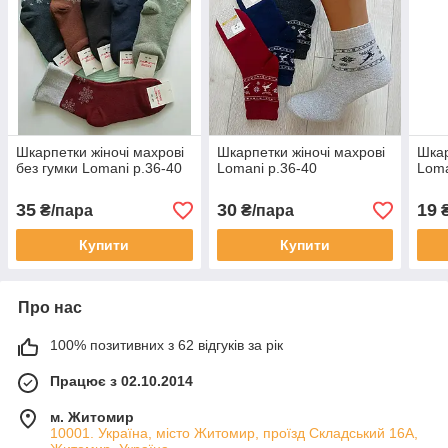
Шкарпетки жіночі махрові
Шкарпетки жіночі махрові
Шкар
без гумки Lomani р.36-40
Lomani р.36-40
Loma
35
30
19
₴/пара
₴/пара
₴
Купити
Купити
Про нас
100% позитивних з 62 відгуків за рік
Працює з 02.10.2014
м. Житомир
10001. Україна, місто Житомир, проїзд Складський 16А,