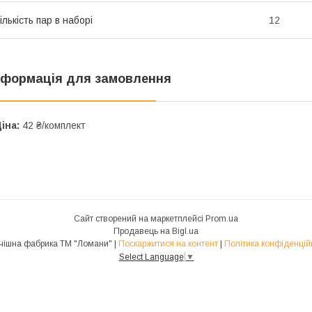
ількість пар в наборі
12
нформація для замовлення
іна:
42 ₴/комплект
Сайт створений на маркетплейсі
Prom.ua
Продавець на Bigl.ua
Панчішна фабрика ТМ "Ломани" |
Поскаржитися на контент
|
Політика конфіденцій
Select Language
▼