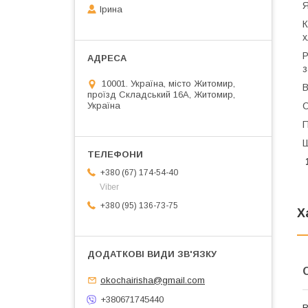
Я
Ірина
К
х
Р
з
10001. Україна, місто Житомир,
В
проїзд Складський 16А, Житомир,
Україна
С
П
Ш
1
+380 (67) 174-54-40
Viber
+380 (95) 136-73-75
Х
okochairisha@gmail.com
+380671745440