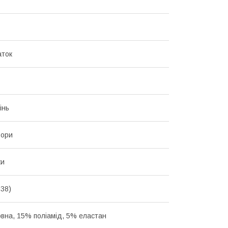
аток
інь
ьори
ки
-38)
вна, 15% поліамід, 5% еластан