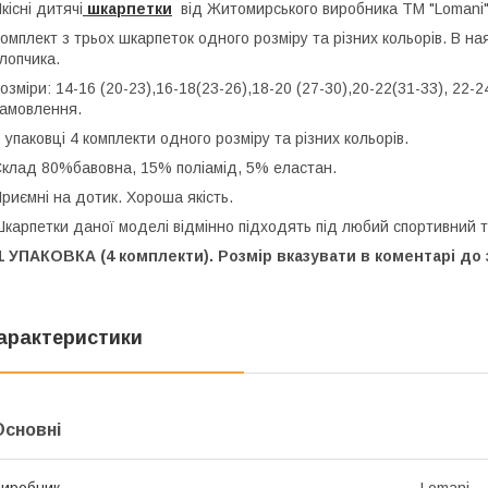
кісні дитячі
шкарпетки
від Житомирського виробника ТМ "Lomani
омплект з трьох шкарпеток одного розміру та різних кольорів. В на
лопчика.
озміри: 14-16 (20-23),16-18(23-26),18-20 (27-30),20-22(31-33), 22-2
амовлення.
 упаковці 4 комплекти одного розміру та різних кольорів.
клад 80%бавовна, 15% поліамід, 5% еластан.
риємні на дотик. Хороша якість.
карпетки даної моделі відмінно підходять під любий спортивний 
 УПАКОВКА (4 комплекти). Розмір вказувати в коментарі до
арактеристики
Основні