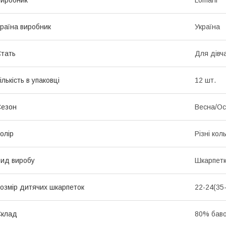
иробник
Lomani
раїна виробник
Україна
тать
Для дівч
ількість в упаковці
12 шт.
Сезон
Весна/Ос
олір
Різні кол
ид виробу
Шкарпет
озмір дитячих шкарпеток
22-24(35
Склад
80% баво