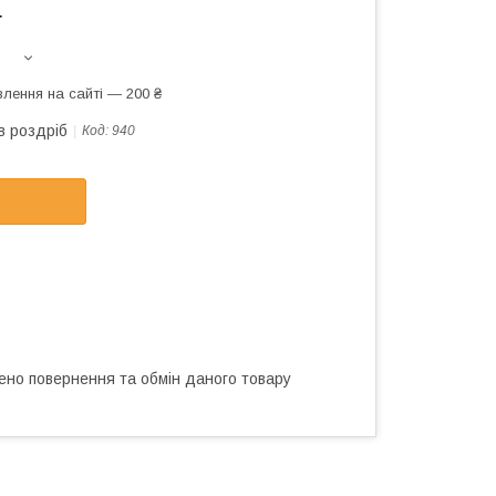
т
лення на сайті — 200 ₴
в роздріб
Код:
940
ено повернення та обмін даного товару