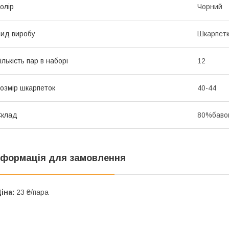
олір
Чорний
ид виробу
Шкарпет
ількість пар в наборі
12
озмір шкарпеток
40-44
Склад
80%бавов
нформація для замовлення
іна:
23 ₴/пара