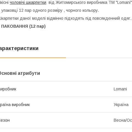
кісні
чоловічі шкарпетки
від Житомирського виробника ТМ "Lomani"
 упаковці 12 пар одного розміру , чорного кольору.
карпетки даної моделі відмінно підходять під повсякденний одяг.
1 ПАКОВАННЯ (12 пар)
арактеристики
Основні атрибути
иробник
Lomani
раїна виробник
Україна
Сезон
Весна/Ос