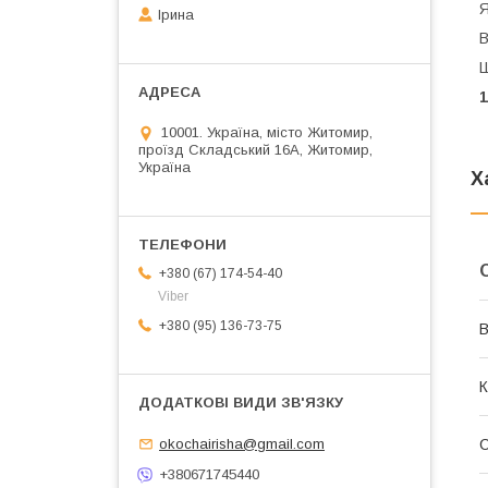
Я
Ірина
В
Ш
10001. Україна, місто Житомир,
проїзд Складський 16А, Житомир,
Україна
Х
+380 (67) 174-54-40
Viber
+380 (95) 136-73-75
В
К
okochairisha@gmail.com
+380671745440