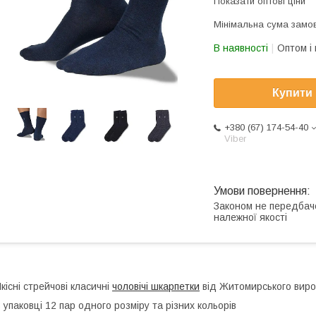
Показати оптові ціни
Мінімальна сума замов
В наявності
Оптом і 
Купити
+380 (67) 174-54-40
Viber
Законом не передбач
належної якості
кісні стрейчові класичні
чоловічі шкарпетки
від Житомирського виро
 упаковці 12 пар одного розміру та різних кольорів