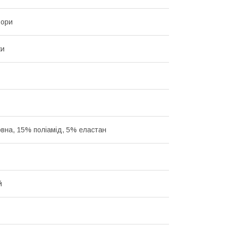
ьори
ки
вна, 15% поліамід, 5% еластан
й