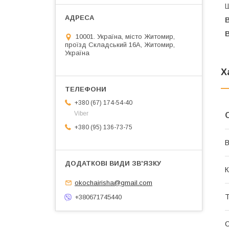
Ш
В
10001. Україна, місто Житомир,
проїзд Складський 16А, Житомир,
Україна
Х
+380 (67) 174-54-40
Viber
+380 (95) 136-73-75
В
К
okochairisha@gmail.com
Т
+380671745440