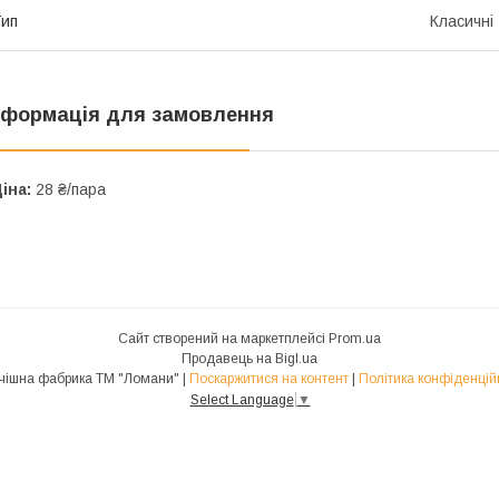
ип
Класичні
нформація для замовлення
іна:
28 ₴/пара
Сайт створений на маркетплейсі
Prom.ua
Продавець на Bigl.ua
Панчішна фабрика ТМ "Ломани" |
Поскаржитися на контент
|
Політика конфіденцій
Select Language
▼