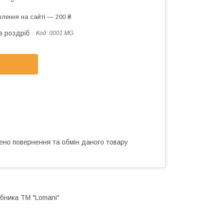
лення на сайті — 200 ₴
в роздріб
Код:
0001 MG
ено повернення та обмін даного товару
бника ТМ "Lomani"