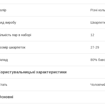
олір
Різні кол
ид виробу
Шкарпет
ількість пар в наборі
12
озмір шкарпеток
27-29
Склад
80% баво
Користувальницькі характеристики
тать
Чоловічи
Основні