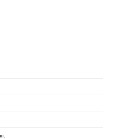
.
інь