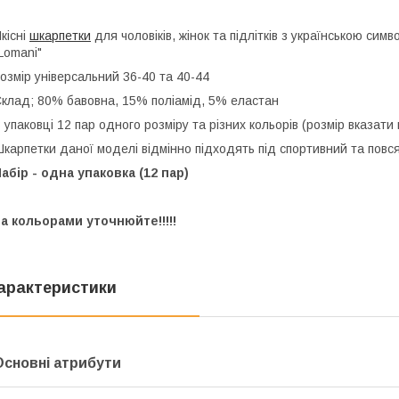
кісні
шкарпетки
для чоловіків, жінок та підлітків з українською с
Lomani"
озмір універсальний 36-40 та 40-44
клад; 80% бавовна, 15% поліамід, 5% еластан
 упаковці 12 пар одного розміру та різних кольорів (розмір вказат
карпетки даної моделі відмінно підходять під спортивний та повся
абір - одна упаковка (12 пар)
а кольорами уточнюйте!!!!!
арактеристики
Основні атрибути