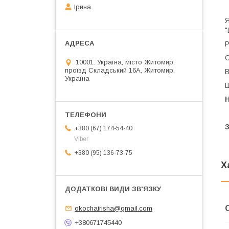
Ірина
Я
"
Р
С
10001. Україна, місто Житомир,
проїзд Складський 16А, Житомир,
В
Україна
Ш
Н
З
+380 (67) 174-54-40
Viber
+380 (95) 136-73-75
Х
okochairisha@gmail.com
+380671745440