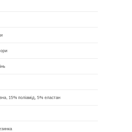
ки
ьори
інь
на, 15% поліамід, 5% еластан
езинка