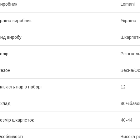
иробник
Lomani
раїна виробник
Україна
ид виробу
Шкарпет
олір
Різні кол
Сезон
Весна/Ос
ількість пар в наборі
12
Склад
80%бавов
озмір шкарпеток
40-44
собливості
Висока р