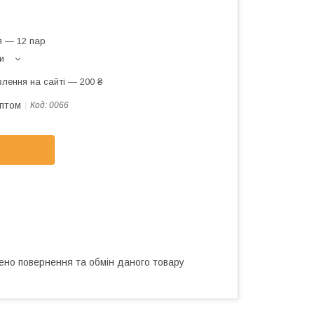
я — 12 пар
и
лення на сайті — 200 ₴
оптом
Код:
0066
ено повернення та обмін даного товару