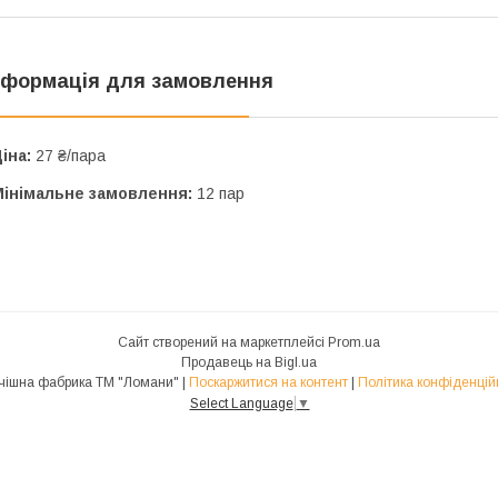
нформація для замовлення
іна:
27 ₴/пара
Мінімальне замовлення:
12 пар
Сайт створений на маркетплейсі
Prom.ua
Продавець на Bigl.ua
Панчішна фабрика ТМ "Ломани" |
Поскаржитися на контент
|
Політика конфіденцій
Select Language
▼