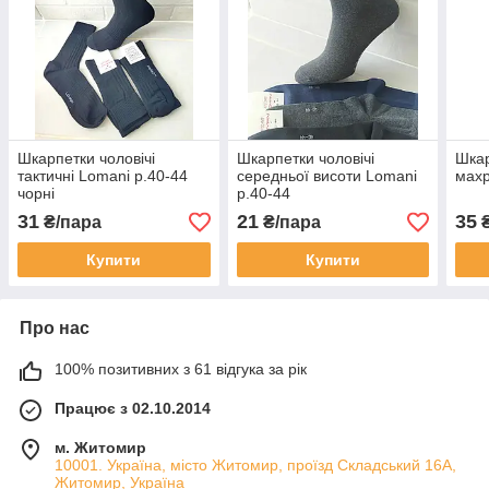
Шкарпетки чоловічі
Шкарпетки чоловічі
Шкар
тактичні Lomani р.40-44
середньої висоти Lomani
махр
чорні
р.40-44
31
21
35
₴/пара
₴/пара
₴
Купити
Купити
Про нас
100% позитивних з 61 відгука за рік
Працює з 02.10.2014
м. Житомир
10001. Україна, місто Житомир, проїзд Складський 16А,
Житомир, Україна