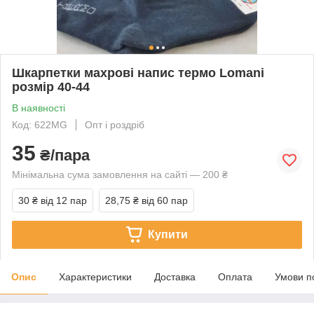
Шкарпетки махрові напис термо Lomani
розмір 40-44
В наявності
Код: 622MG
Опт і роздріб
35
₴/пара
Мінімальна сума замовлення на сайті — 200 ₴
30 ₴
від 12 пар
28,75 ₴
від 60 пар
Купити
Опис
Характеристики
Доставка
Оплата
Умови п