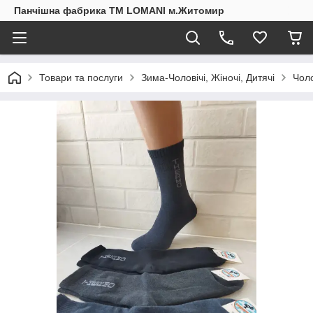
Панчішна фабрика ТМ LOMANI м.Житомир
Товари та послуги
Зима-Чоловічі, Жіночі, Дитячі
Чоло