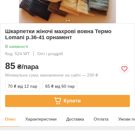
Шкарпетки жіночі махрові вовна Термо
Lomani р.36-41 орнамент
В наявності
Код: 524 WТ
Опт і роздріб
85
₴/пара
Мінімальна сума замовлення на сайті — 200 ₴
70 ₴
від 12 пар
65 ₴
від 60 пар
Купити
Опис
Характеристики
Доставка
Оплата
Умови п