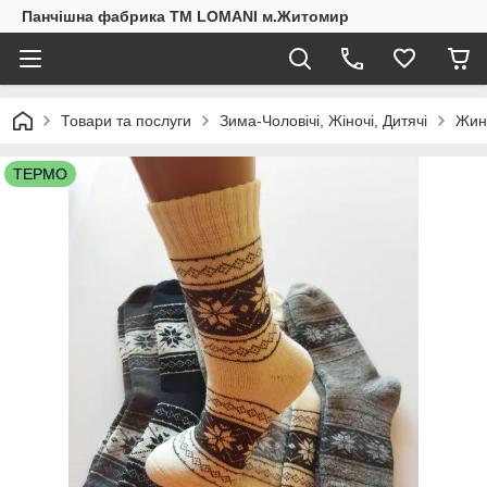
Панчішна фабрика ТМ LOMANI м.Житомир
Товари та послуги
Зима-Чоловічі, Жіночі, Дитячі
Жин
ТЕРМО