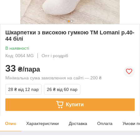
Шкарпетки з високою гумкою ТМ Lomani р.40-
44 білі
В наявності
Код: 0064 MG
Опт і роздріб
33
₴/пара
Мінімальна сума замовлення на сайті — 200 ₴
28 ₴
від 12 пар
26 ₴
від 60 пар
Купити
Опис
Характеристики
Доставка
Оплата
Умови п