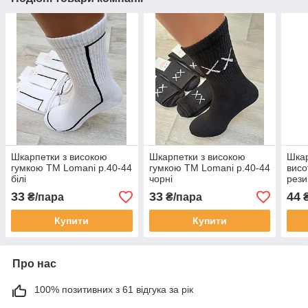
Шкарпетки з високою
Шкарпетки з високою
Шкар
гумкою ТМ Lomani р.40-44
гумкою ТМ Lomani р.40-44
висо
білі
чорні
рези
44
33
33
44
₴/пара
₴/пара
₴
Купити
Купити
Про нас
100% позитивних з 61 відгука за рік