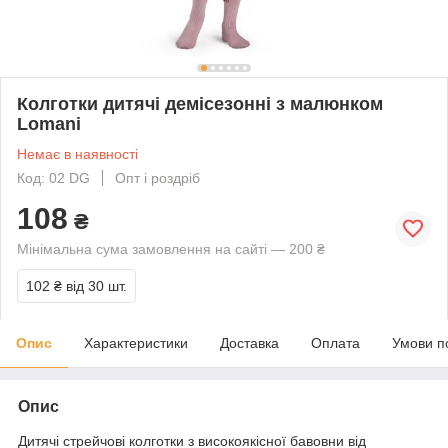
Колготки дитячі демісезонні з малюнком
Lomani
Немає в наявності
Код: 02 DG
Опт і роздріб
108
₴
Мінімальна сума замовлення на сайті — 200 ₴
102 ₴
від 30 шт.
Опис
Характеристики
Доставка
Оплата
Умови п
Опис
Дитячі стрейчові колготки з високоякісної бавовни від