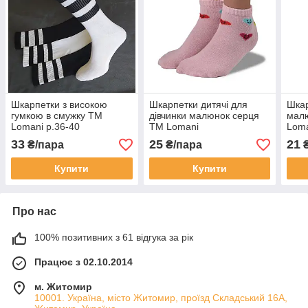
Шкарпетки з високою
Шкарпетки дитячі для
Шкар
гумкою в смужку ТМ
дівчинки малюнок серця
мал
Lomani р.36-40
ТМ Lomani
Lom
33
25
21
₴/пара
₴/пара
₴
Купити
Купити
Про нас
100% позитивних з 61 відгука за рік
Працює з 02.10.2014
м. Житомир
10001. Україна, місто Житомир, проїзд Складський 16А,