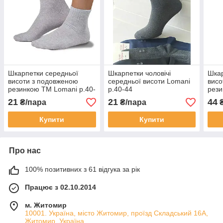
Шкарпетки середньої
Шкарпетки чоловічі
Шкар
висоти з подовженою
середньої висоти Lomani
висо
резинкою ТМ Lomani р.40-
р.40-44
рези
44
44
21
21
44
₴/пара
₴/пара
₴
Купити
Купити
Про нас
100% позитивних з 61 відгука за рік
Працює з 02.10.2014
м. Житомир
10001. Україна, місто Житомир, проїзд Складський 16А,
Житомир, Україна