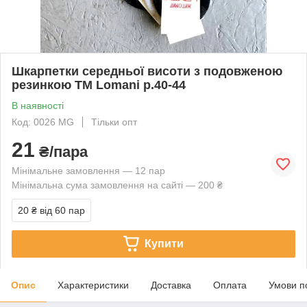
Шкарпетки середньої висоти з подовженою
резинкою ТМ Lomani р.40-44
В наявності
Код: 0026 МG
Тільки опт
21
₴/пара
Мінімальне замовлення — 12 пар
Мінімальна сума замовлення на сайті — 200 ₴
20 ₴
від 60 пар
Купити
Опис
Характеристики
Доставка
Оплата
Умови п