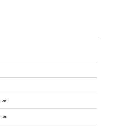
чиків
ьори