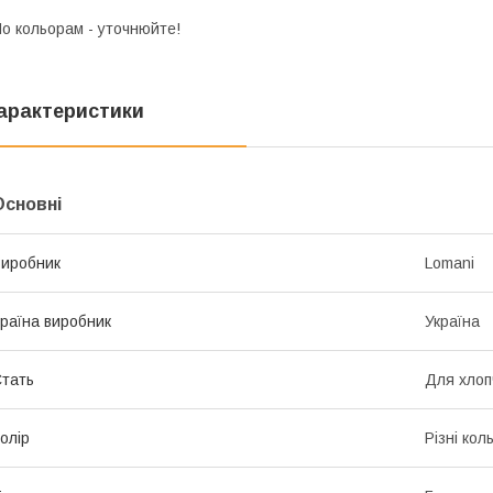
о кольорам - уточнюйте!
арактеристики
Основні
иробник
Lomani
раїна виробник
Україна
тать
Для хлоп
олір
Різні кол