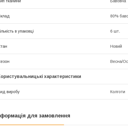
ип тканини
Бавовна
Склад
80% баво
ількість в упаковці
6 шт.
Стан
Новий
Сезон
Весна/Ос
Користувальницькі характеристики
ид виробу
Колготи
нформація для замовлення