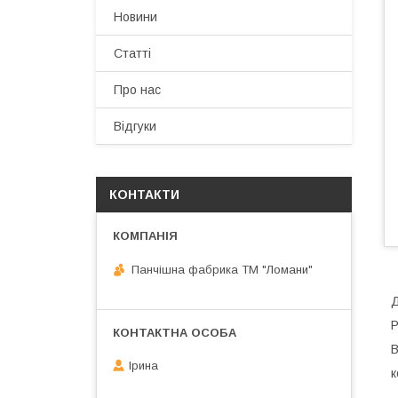
Новини
Статті
Про нас
Відгуки
КОНТАКТИ
Панчішна фабрика ТМ "Ломани"
Д
Р
В
Ірина
к