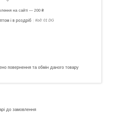
лення на сайті — 200 ₴
птом і в роздріб
Код:
01 DG
ено повернення та обмін даного товару
тарі до замовлення