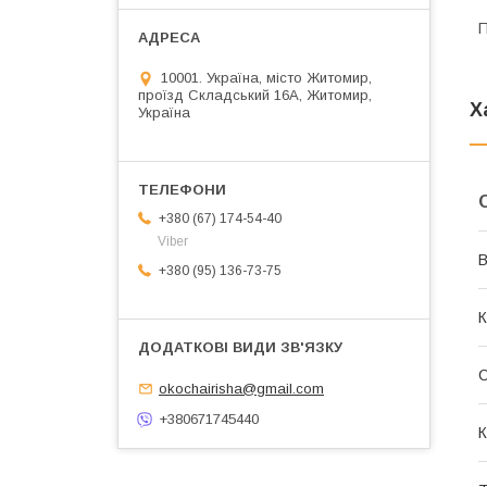
П
10001. Україна, місто Житомир,
проїзд Складський 16А, Житомир,
Х
Україна
+380 (67) 174-54-40
Viber
В
+380 (95) 136-73-75
К
С
okochairisha@gmail.com
+380671745440
К