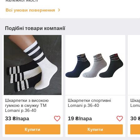
Всі умови повернення
Подібні товари компанії
Шкарпетки з високою
Шкарпетки спортивні
Шкар
гумкою в смужку ТМ
Lomani р.36-40
Loma
Lomani р.36-40
33
19
30
₴/пара
₴/пара
₴
Купити
Купити