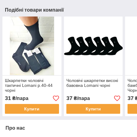
Подібні товари компанії
Шкарпетки чоловічі
Чоловічі шкарпетки високі
Чоло
тактичні Lomani р.40-44
бавовна Lomani чорні
бамб
чорні
Чор
31
37
37
₴/пара
₴/пара
₴
Купити
Купити
Про нас