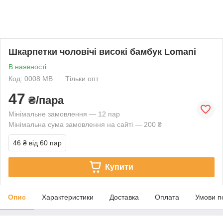
Шкарпетки чоловічі високі бамбук Lomani
В наявності
Код: 0008 MB
Тільки опт
47
₴/пара
Мінімальне замовлення — 12 пар
Мінімальна сума замовлення на сайті — 200 ₴
46 ₴
від 60 пар
Купити
Опис
Характеристики
Доставка
Оплата
Умови п