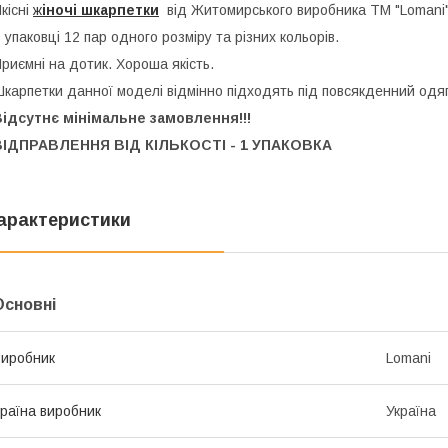
кісні
ж
іночі шкарпетки
від Житомирського виробника ТМ "Lomani
 упаковці 12 пар одного розміру та різних кольорів.
риємні на дотик. Хороша якість.
карпетки данної моделі відмінно підходять під повсякденний одяг
ідсутнє мінімальне замовлення!!!
ВІДПРАВЛЕННЯ ВІД КІЛЬКОСТІ - 1 УПАКОВКА
арактеристики
Основні
иробник
Lomani
раїна виробник
Україна