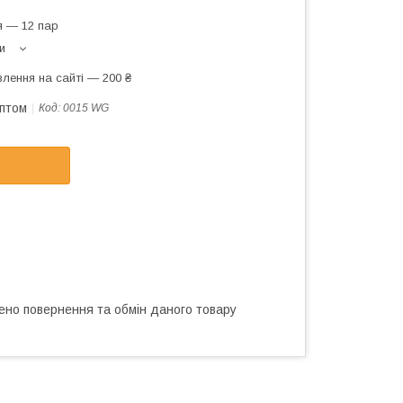
я — 12 пар
и
лення на сайті — 200 ₴
оптом
Код:
0015 WG
ено повернення та обмін даного товару