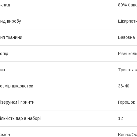
Склад
80% баво
ид виробу
Шкарпет
ип тканини
Бавовна
олір
Різні кол
ип
Трикотаж
озмір шкарпеток
36-40
ізерунки і принти
Горошок
ількість пар в наборі
12
Сезон
Весна/Ос