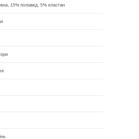
вна, 15% поліамід, 5% еластан
ки
ьори
ні
інь