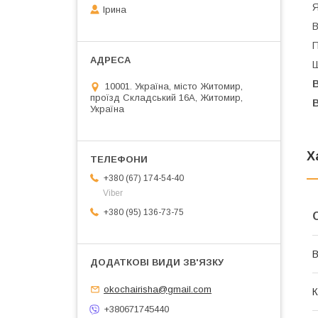
Я
Ірина
В
П
Ш
В
10001. Україна, місто Житомир,
проїзд Складський 16А, Житомир,
Україна
Х
+380 (67) 174-54-40
Viber
+380 (95) 136-73-75
В
okochairisha@gmail.com
К
+380671745440